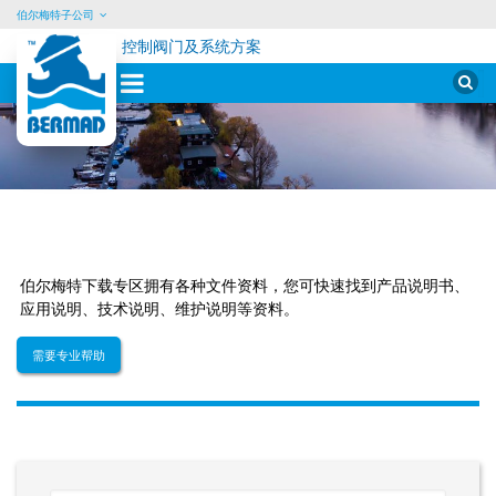
伯尔梅特子公司
控制阀门及系统方案
Sear
for:
Skip
to
content
供
水
系
伯尔梅特下载专区拥有各种文件资料，您可快速找到产品说明书、
统
应用说明、技术说明、维护说明等资料。
领
域
需要专业帮助
下
载
专
区