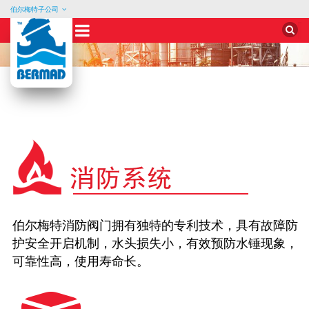
伯尔梅特子公司
Sear
for:
Skip
to
content
压
力
控
制
雨
淋
阀
伯尔梅特消防阀门拥有独特的专利技术，具有故障防
护安全开启机制，水头损失小，有效预防水锤现象，
可靠性高，使用寿命长。