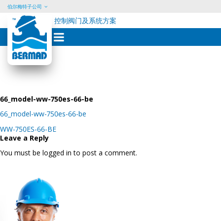
伯尔梅特子公司
控制阀门及系统方案
Skip
to
content
66_model-ww-750es-66-be
66_model-ww-750es-66-be
Post
WW-750ES-66-BE
navigation
Leave a Reply
You must be logged in to post a comment.