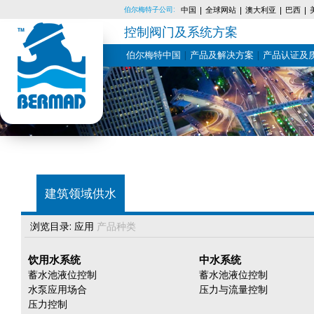
伯尔梅特子公司:
中国
全球网站
澳大利亚
巴西
控制阀门及系统方案
伯尔梅特中国
产品及解决方案
产品认证及
Skip
to
content
建筑领域供水
浏览目录:
应用
产品种类
饮用水系统
中水系统
蓄水池液位控制
蓄水池液位控制
水泵应用场合
压力与流量控制
压力控制