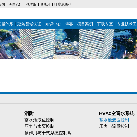
美国
美国VBT
俄罗斯
西班牙
印度尼西亚
质量体系
建筑领域认证
知识中心
博客
项目案例
下载专区
专业技术工
消防
HVAC空调水系统
蓄水池液位控制
蓄水池液位控制
压力与水泵控制
压力与流量控制
预作用与干式系统控制阀