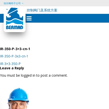
伯尔梅特子公司
控制阀门及系统方案
Skip
to
content
IR-350-P-3×3-cn-1
IR-350-P-3x3-cn-1
Post
IR-3×3-350-P
navigation
Leave a Reply
You must be logged in to post a comment.