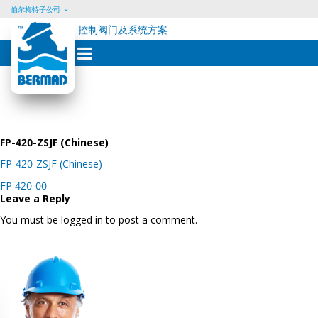
伯尔梅特子公司
控制阀门及系统方案
Skip
to
content
FP-420-ZSJF (Chinese)
FP-420-ZSJF (Chinese)
Post
FP 420-00
navigation
Leave a Reply
You must be logged in to post a comment.