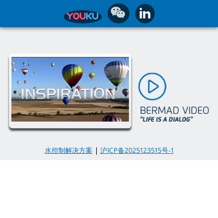
水控制解决方案
|
沪ICP备2025123515号-1