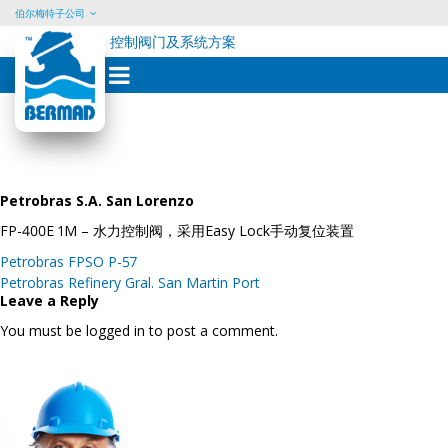
伯尔梅特子公司
控制阀门及系统方案
Skip
to
content
Petrobras S.A. San Lorenzo
FP-400E 1M – 水力控制阀，采用Easy Lock手动复位装置
Post
Petrobras FPSO P-57
navigation
Petrobras Refinery Gral. San Martin Port
Leave a Reply
You must be logged in to post a comment.