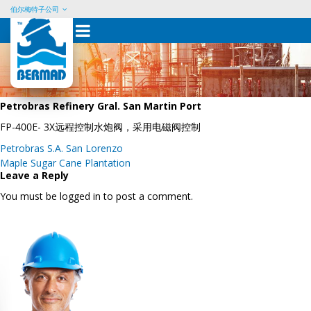
伯尔梅特子公司
Skip
to
content
Petrobras Refinery Gral. San Martin Port
FP-400E- 3X远程控制水炮阀，采用电磁阀控制
Post
Petrobras S.A. San Lorenzo
navigation
Maple Sugar Cane Plantation
Leave a Reply
You must be logged in to post a comment.