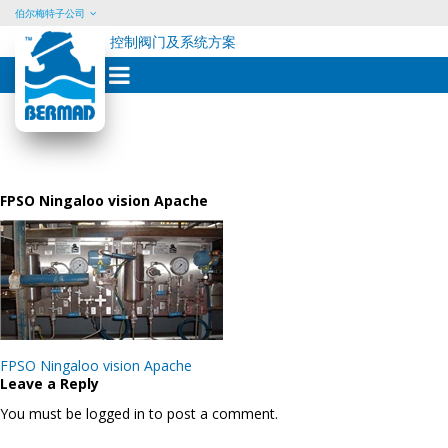
伯尔梅特子公司
控制阀门及系统方案
Skip
to
content
FPSO Ningaloo vision Apache
Post
FPSO Ningaloo vision Apache
navigation
Leave a Reply
You must be logged in to post a comment.