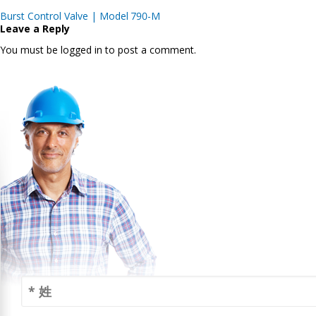
Post
Burst Control Valve | Model 790-M
navigation
Leave a Reply
You must be logged in to post a comment.