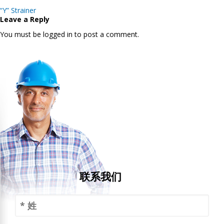
Post
“Y” Strainer
navigation
Leave a Reply
You must be logged in to post a comment.
联系我们