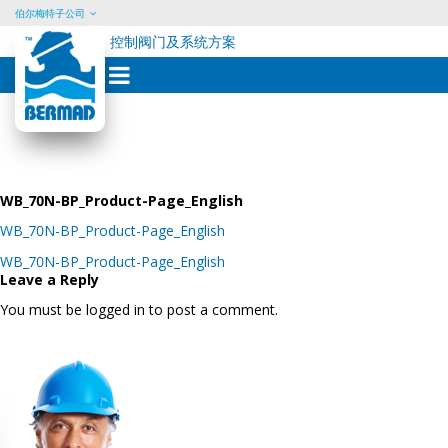
伯尔梅特子公司
控制阀门及系统方案
Skip
to
content
WB_70N-BP_Product-Page_English
WB_70N-BP_Product-Page_English
Post
WB_70N-BP_Product-Page_English
navigation
Leave a Reply
You must be logged in to post a comment.