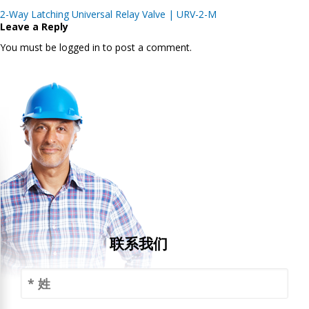
Post
2-Way Latching Universal Relay Valve | URV-2-M
navigation
Leave a Reply
You must be logged in to post a comment.
联系我们