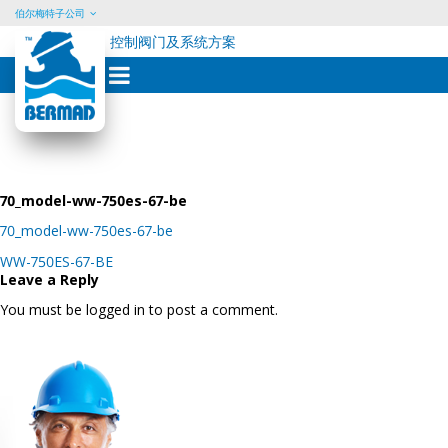
伯尔梅特子公司
控制阀门及系统方案
Skip
to
content
70_model-ww-750es-67-be
70_model-ww-750es-67-be
Post
WW-750ES-67-BE
navigation
Leave a Reply
You must be logged in to post a comment.