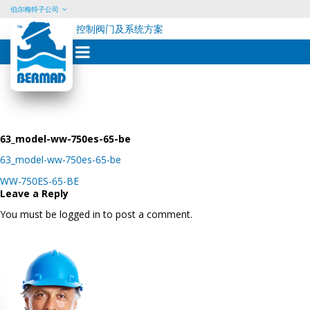
伯尔梅特子公司
控制阀门及系统方案
Skip
to
content
63_model-ww-750es-65-be
63_model-ww-750es-65-be
Post
WW-750ES-65-BE
navigation
Leave a Reply
You must be logged in to post a comment.