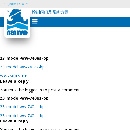
伯尔梅特子公司
控制阀门及系统方案
Skip
to
content
23_model-ww-740es-bp
23_model-ww-740es-bp
Post
WW-740ES-BP
navigation
Leave a Reply
You must be logged in to post a comment.
23_model-ww-740es-bp
23_model-ww-740es-bp
Post
23_model-ww-740es-bp
navigation
Leave a Reply
You must be logged in to post a comment.