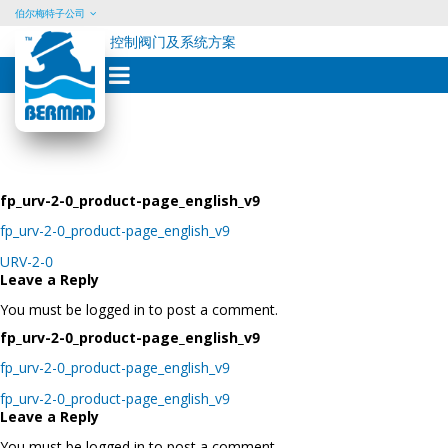
伯尔梅特子公司
控制阀门及系统方案
Skip
to
content
fp_urv-2-0_product-page_english_v9
fp_urv-2-0_product-page_english_v9
Post
URV-2-0
navigation
Leave a Reply
You must be logged in to post a comment.
fp_urv-2-0_product-page_english_v9
fp_urv-2-0_product-page_english_v9
Post
fp_urv-2-0_product-page_english_v9
navigation
Leave a Reply
You must be logged in to post a comment.