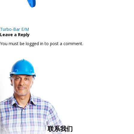
Post
Turbo-Bar E/M
navigation
Leave a Reply
You must be logged in to post a comment.
联系我们