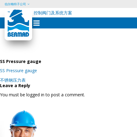
伯尔梅特子公司
控制阀门及系统方案
Skip
to
content
SS Pressure gauge
SS Pressure gauge
Post
不锈钢压力表
navigation
Leave a Reply
You must be logged in to post a comment.