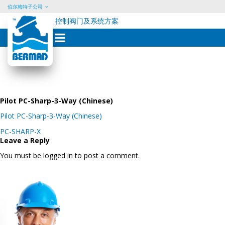
伯尔梅特子公司
控制阀门及系统方案
Skip
to
content
Pilot PC-Sharp-3-Way (Chinese)
Pilot PC-Sharp-3-Way (Chinese)
Post
PC-SHARP-X
navigation
Leave a Reply
You must be logged in to post a comment.