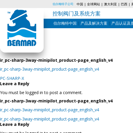
伯尔梅特子公司:
中国
全球网站
澳大利亚
巴西
控制阀门及系统方案
伯尔梅特中国
产品及解决方案
产品认证及
Skip
to
content
ir_pc-sharp-3way-minipilot_product-page_english_v4
ir_pc-sharp-3way-minipilot_product-page_english_v4
Post
PC-SHARP-X
navigation
Leave a Reply
You must be logged in to post a comment.
ir_pc-sharp-3way-minipilot_product-page_english_v4
ir_pc-sharp-3way-minipilot_product-page_english_v4
Post
ir_pc-sharp-3way-minipilot_product-page_english_v4
navigation
Leave a Reply