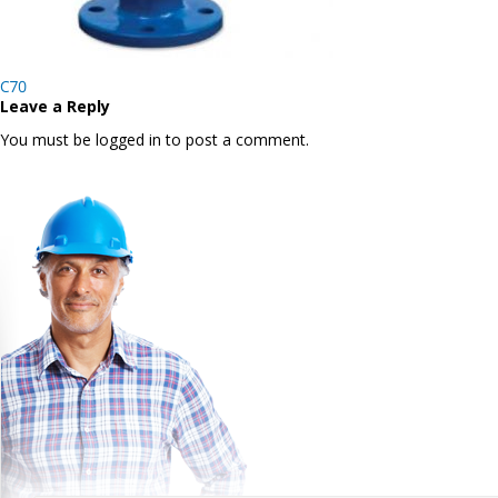
Post
C70
navigation
Leave a Reply
You must be logged in to post a comment.