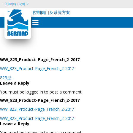
伯尔梅特子公司
控制阀门及系统方案
Skip
to
content
WW_823_Product-Page_French_2-2017
WW_823_Product-Page_French_2-2017
Post
823型
navigation
Leave a Reply
You must be logged in to post a comment.
WW_823_Product-Page_French_2-2017
WW_823_Product-Page_French_2-2017
Post
WW_823_Product-Page_French_2-2017
navigation
Leave a Reply
You must be logged in to post a comment.