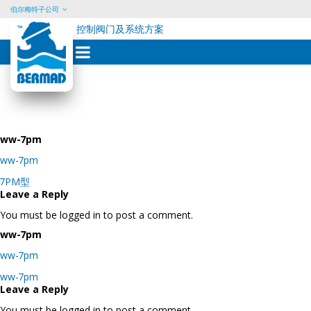
伯尔梅特子公司
控制阀门及系统方案
Skip
to
content
ww-7pm
ww-7pm
Post
7PM型
navigation
Leave a Reply
You must be logged in to post a comment.
ww-7pm
ww-7pm
Post
ww-7pm
navigation
Leave a Reply
You must be logged in to post a comment.