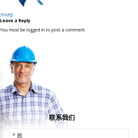
Post
7PM型
navigation
Leave a Reply
You must be logged in to post a comment.
联系我们