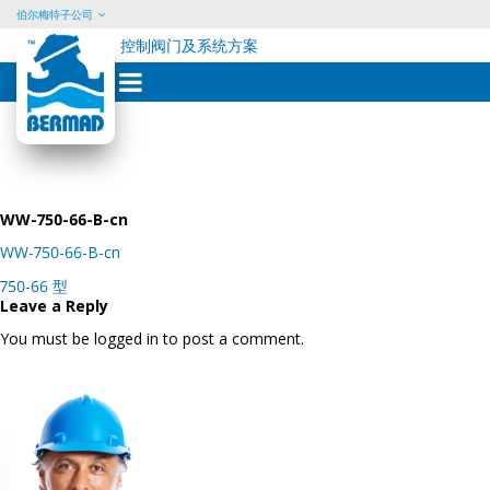
伯尔梅特子公司
控制阀门及系统方案
Skip
to
content
WW-750-66-B-cn
WW-750-66-B-cn
Post
750-66 型
navigation
Leave a Reply
You must be logged in to post a comment.