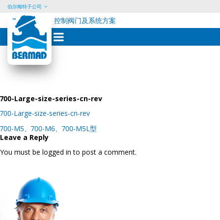
伯尔梅特子公司
控制阀门及系统方案
Skip
to
content
700-Large-size-series-cn-rev
700-Large-size-series-cn-rev
Post
700-M5、700-M6、700-M5L型
navigation
Leave a Reply
You must be logged in to post a comment.