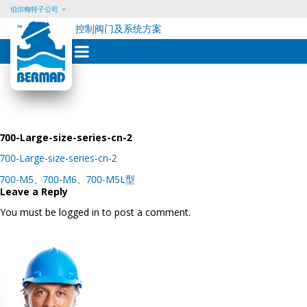
伯尔梅特子公司
控制阀门及系统方案
Skip
to
content
700-Large-size-series-cn-2
700-Large-size-series-cn-2
Post
700-M5、700-M6、700-M5L型
navigation
Leave a Reply
You must be logged in to post a comment.