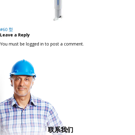
Post
#60 型
navigation
Leave a Reply
You must be logged in to post a comment.
联系我们