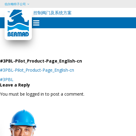
伯尔梅特子公司
控制阀门及系统方案
Skip
to
content
#3PBL-Pilot_Product-Page_English-cn
#3PBL-Pilot_Product-Page_English-cn
Post
#3PBL
navigation
Leave a Reply
You must be logged in to post a comment.