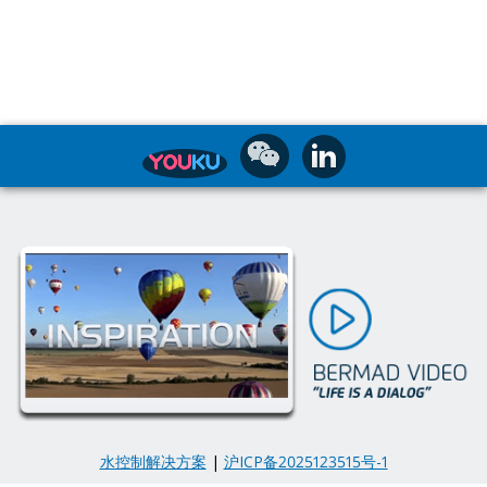
水控制解决方案
|
沪ICP备2025123515号-1