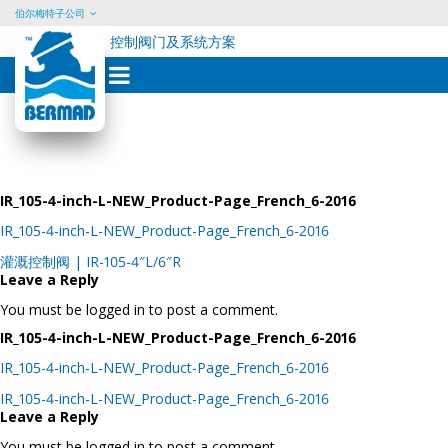
伯尔梅特子公司
控制阀门及系统方案
Skip
to
content
IR_105-4-inch-L-NEW_Product-Page_French_6-2016
IR_105-4-inch-L-NEW_Product-Page_French_6-2016
Post
灌溉控制阀 | IR-105-4″L/6″R
navigation
Leave a Reply
You must be logged in to post a comment.
IR_105-4-inch-L-NEW_Product-Page_French_6-2016
IR_105-4-inch-L-NEW_Product-Page_French_6-2016
Post
IR_105-4-inch-L-NEW_Product-Page_French_6-2016
navigation
Leave a Reply
You must be logged in to post a comment.