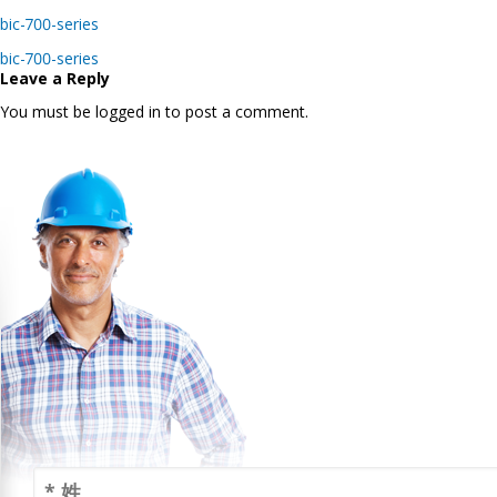
bic-700-series
Post
bic-700-series
navigation
Leave a Reply
You must be logged in to post a comment.