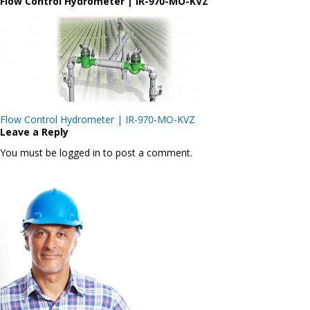
Flow Control Hydrometer | IR-970-MO-KVZ
Post
Flow Control Hydrometer | IR-970-MO-KVZ
navigation
Leave a Reply
You must be logged in to post a comment.