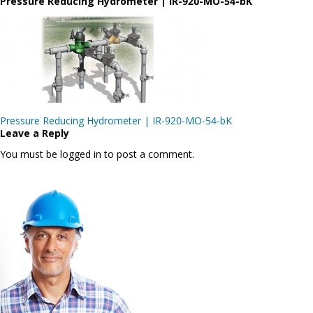
Pressure Reducing Hydrometer | IR-920-MO-54-bK
Post
Pressure Reducing Hydrometer | IR-920-MO-54-bK
navigation
Leave a Reply
You must be logged in to post a comment.