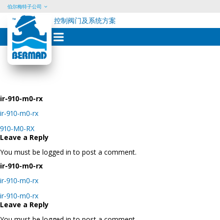
伯尔梅特子公司
控制阀门及系统方案
Skip
to
content
ir-910-m0-rx
ir-910-m0-rx
Post
910-M0-RX
navigation
Leave a Reply
You must be logged in to post a comment.
ir-910-m0-rx
ir-910-m0-rx
Post
ir-910-m0-rx
navigation
Leave a Reply
You must be logged in to post a comment.