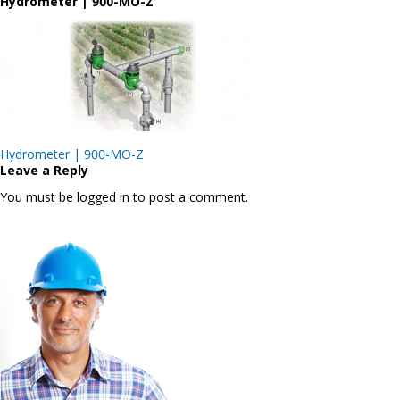
Hydrometer | 900-MO-Z
Post
Hydrometer | 900-MO-Z
navigation
Leave a Reply
You must be logged in to post a comment.