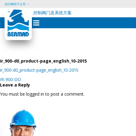
伯尔梅特子公司
控制阀门及系统方案
Skip
to
content
ir_900-d0_product-page_english_10-2015
ir_900-d0_product-page_english_10-2015
Post
IR-900-DO
navigation
Leave a Reply
You must be logged in to post a comment.