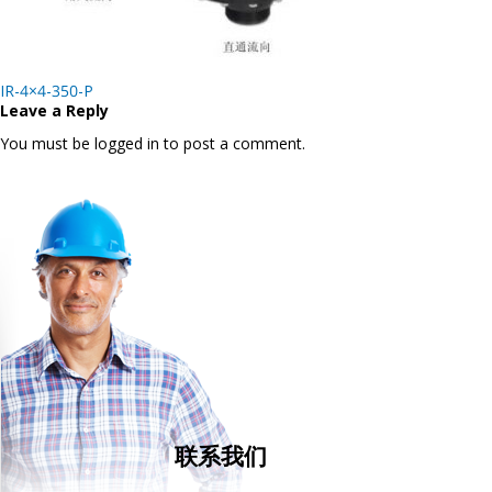
Post
IR-4×4-350-P
navigation
Leave a Reply
You must be logged in to post a comment.
联系我们