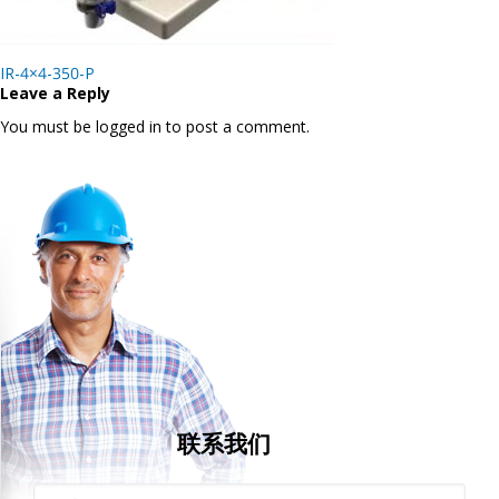
Post
IR-4×4-350-P
navigation
Leave a Reply
You must be logged in to post a comment.
联系我们