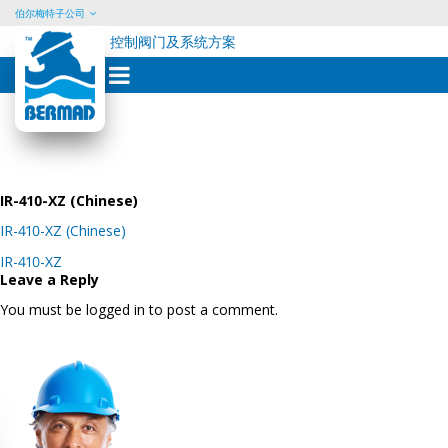
伯尔梅特子公司
控制阀门及系统方案
Skip
to
content
IR-410-XZ (Chinese)
IR-410-XZ (Chinese)
Post
IR-410-XZ
navigation
Leave a Reply
You must be logged in to post a comment.