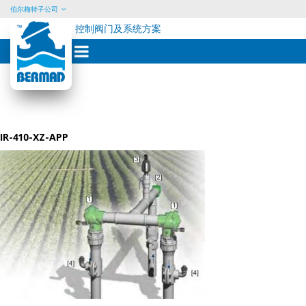
伯尔梅特子公司
控制阀门及系统方案
Skip
to
content
IR-410-XZ-APP