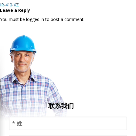
Post
IR-410-XZ
navigation
Leave a Reply
You must be logged in to post a comment.
联系我们