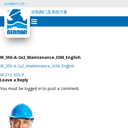
伯尔梅特子公司
控制阀门及系统方案
Skip
to
content
IR_350-A-2x2_Maintenance_IOM_English
IR_350-A-2x2_Maintenance_IOM_English
Post
IR-2×2-350-P
navigation
Leave a Reply
You must be logged in to post a comment.