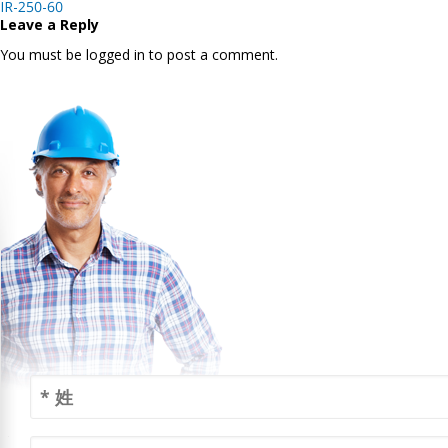
Post
IR-250-60
navigation
Leave a Reply
You must be logged in to post a comment.