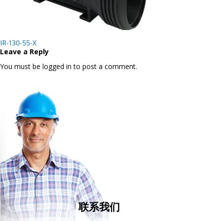
Post
IR-130-55-X
navigation
Leave a Reply
You must be logged in to post a comment.
联系我们