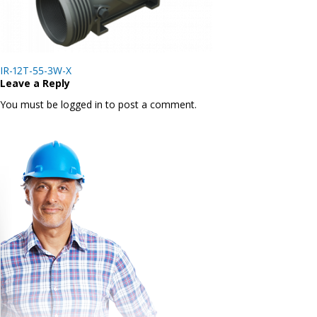
Post
IR-12T-55-3W-X
navigation
Leave a Reply
You must be logged in to post a comment.