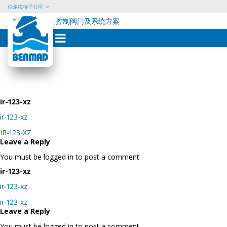
伯尔梅特子公司
控制阀门及系统方案
Skip
to
content
ir-123-xz
ir-123-xz
Post
IR-123-XZ
navigation
Leave a Reply
You must be logged in to post a comment.
ir-123-xz
ir-123-xz
Post
ir-123-xz
navigation
Leave a Reply
You must be logged in to post a comment.