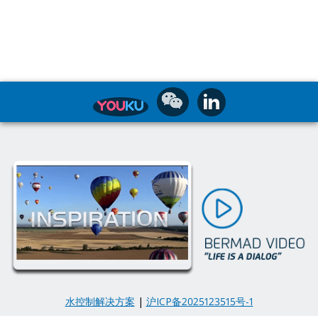
水控制解决方案
|
沪ICP备2025123515号-1