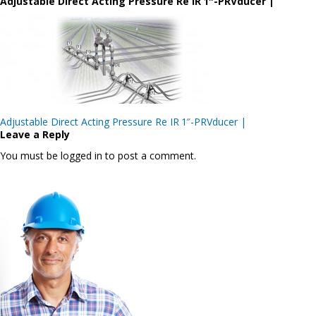
Adjustable Direct Acting Pressure Re IR 1″-PRVducer |
Post
Adjustable Direct Acting Pressure Re IR 1″-PRVducer |
navigation
Leave a Reply
You must be logged in to post a comment.