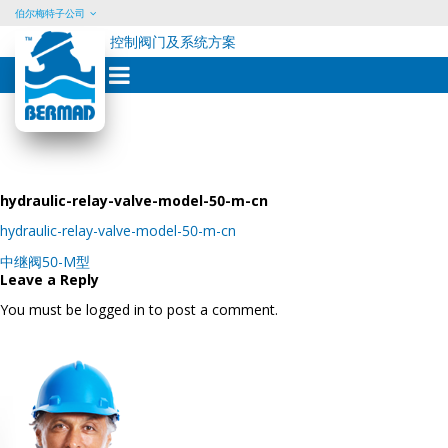
伯尔梅特子公司
控制阀门及系统方案
Skip
to
content
hydraulic-relay-valve-model-50-m-cn
hydraulic-relay-valve-model-50-m-cn
Post
中继阀50-M型
navigation
Leave a Reply
You must be logged in to post a comment.