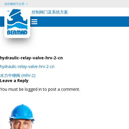
伯尔梅特子公司
控制阀门及系统方案
Skip
to
content
hydraulic-relay-valve-hrv-2-cn
hydraulic-relay-valve-hrv-2-cn
Post
水力中继阀 (HRV-2)
navigation
Leave a Reply
You must be logged in to post a comment.