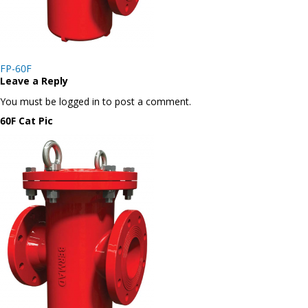
Post
FP-60F
navigation
Leave a Reply
You must be logged in to post a comment.
60F Cat Pic