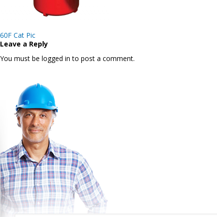
Post
60F Cat Pic
navigation
Leave a Reply
You must be logged in to post a comment.